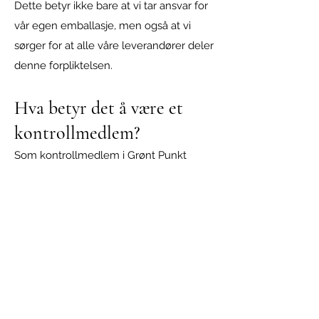
Dette betyr ikke bare at vi tar ansvar for
vår egen emballasje, men også at vi
sørger for at alle våre leverandører deler
denne forpliktelsen.
Hva betyr det å være et
kontrollmedlem?
Som kontrollmedlem i Grønt Punkt
Norge forplikter vi oss til å stille strenge
krav til våre vareleverandører. Vi
insisterer på at de også må ta
produsentansvar for emballasjen de
bruker. Dette sikrer en redusert mengde
"gratispassasjerer" i retursystemet og
bidrar til en mer bærekraftig og ansvarlig
forretningspraksis.